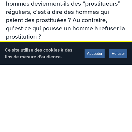
hommes deviennent-ils des “prostitueurs”
réguliers, c’est à dire des hommes qui
paient des prostituées ? Au contraire,
qu’est-ce qui pousse un homme à refuser la
prostitution ?
Ce site utilise des cookies à des
Écrivaine et militante féministe depuis 1971,
Accepter
Refuser
fins de mesure d'audience.
Florence Montreynaud s’est engagée au
MLF et au Planning Familial dès les années
70 et a fondé le mouvement Les Chiennes
de Garde. Elle a longuement étudié les
hommes qui paient des prostitués – les
“prostitueurs » – avant de fonder et de
fédérer Zéromacho, un réseau international
d’hommes engagés contre la prostitution.