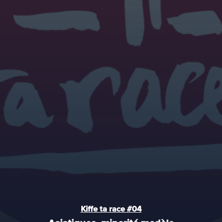
Kiffe ta race #04