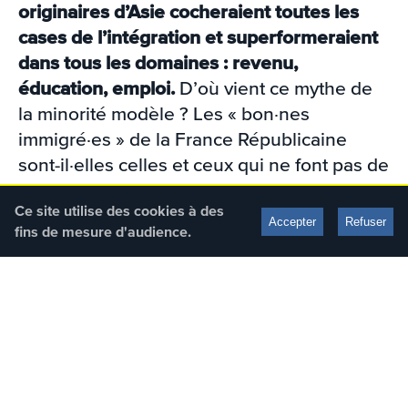
originaires d’Asie cocheraient toutes les
cases de l’intégration
et superformeraient
dans tous les domaines : revenu,
éducation, emploi.
D’où vient ce mythe de
la minorité modèle ? Les « bon·nes
immigré·es » de la France Républicaine
sont-il·elles celles et ceux qui ne font pas de
vagues ? Qu’est ce que le « plafond de
Ce site utilise des cookies à des
bambou » ?
Accepter
Refuser
fins de mesure d'audience.
Grace Ly et Rokhaya Diallo reçoivent
l’autrice Mai Lam Nguyen-Cona, spécialiste
des questions interculturelles, pour parler
de la société et des communautés elles-
mêmes qui produisent et perpétuent cette
représentation d’une minorité modèle.